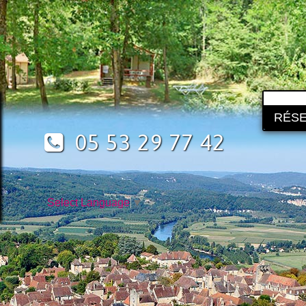
RÉSE
05 53 29 77 42
Select Language
▼