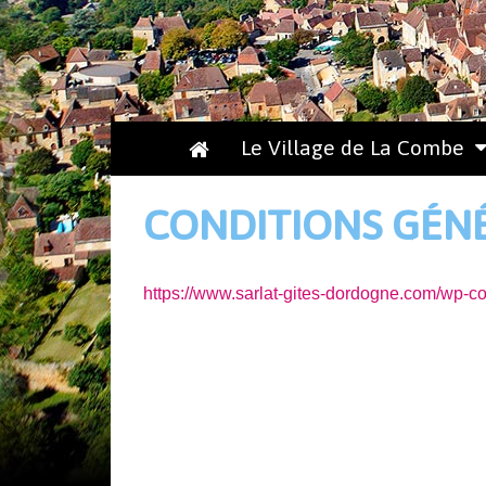
Le Village de La Combe
CONDITIONS GÉNÉ
https://www.sarlat-gites-dordogne.com/wp