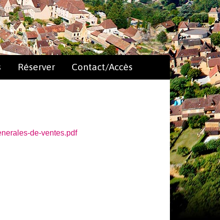
s
Réserver
Contact/Accès
nerales-de-ventes.pdf